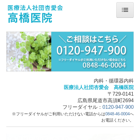
ホーム
恋の水事業
デイサービスセンター恋の水
グループホーム恋の水
居宅介護支援事業所恋の水
内科・循環器内科
医療法人社団杏愛会 高橋医院
訪問介護事業所 あおば
〒729-0141
訪問看護ステーションあさがお
広島県尾道市高須町2694
フリーダイヤル：
0120-947-900
院長紹介・医院紹介
※フリーダイヤルがご利用いただけない電話からは
0848-46-0004
へ
お電話ください。
診療に関して
禁煙治療