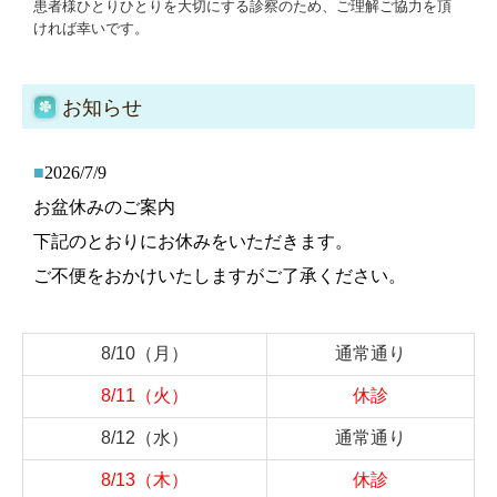
患者様ひとりひとりを大切にする診察のため、ご理解ご協力を頂
ければ幸いです。
お知らせ
■
2026/7/9
お盆休みのご案内
下記のとおりにお休みをいただきます。
ご不便をおかけいたしますがご了承ください。
8/10
（月）
通
常
通
り
8/11
（火）
休診
8/12
（水）
通
常
通
り
8/13
（木）
休診