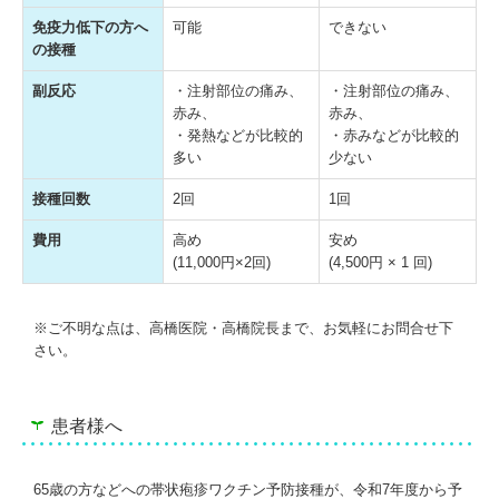
免疫力低下の方へ
可能
できない
の接種
副反応
・注射部位の痛み、
・注射部位の痛み、
赤み、
赤み、
・発熱などが比較的
・赤みなどが比較的
多い
少ない
接種回数
2回
1回
費用
高め
安め
(11,000円×2回)
(4,500円 × 1 回)
※ご不明な点は、高橋医院・高橋院長まで、お気軽にお問合せ下
さい。
患者様へ
65歳の方などへの帯状疱疹ワクチン予防接種が、令和7年度から予