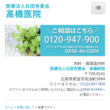
ホーム
恋の水事業
デイサービスセンター恋の水
グループホーム恋の水
居宅介護支援事業所恋の水
内科・循環器内科
医療法人社団杏愛会 高橋医院
訪問介護事業所 あおば
〒729-0141
訪問看護ステーションあさがお
広島県尾道市高須町2694
フリーダイヤル：
0120-947-900
院長紹介・医院紹介
※フリーダイヤルがご利用いただけない電話からは
0848-46-0004
へ
お電話ください。
診療に関して
ホーム
診療に関して
各種ワクチン
禁煙治療