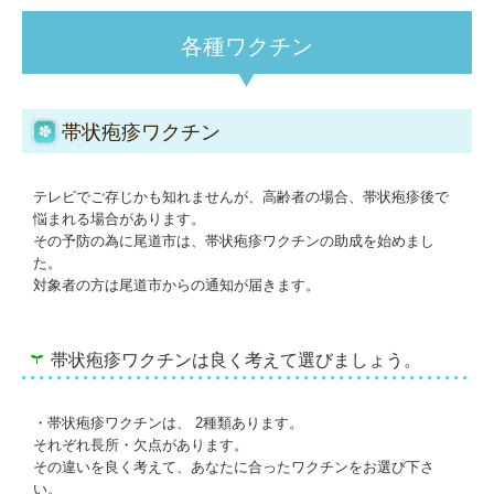
肥満外来
各種ワクチン
高血圧治療
高脂血症
帯状疱疹ワクチン
各種ワクチン
テレビでご存じかも知れませんが、高齢者の場合、帯状疱疹後で
尿がんリスク検査
悩まれる場合があります。
その予防の為に尾道市は、帯状疱疹ワクチンの助成を始めまし
ダイエット遺伝子分析キット
た。
対象者の方は尾道市からの通知が届きます。
アクセス
採用情報
帯状疱疹ワクチンは良く考えて選びましょう。
施設基準等
・帯状疱疹ワクチンは、 2種類あります。
それぞれ長所・欠点があります。
その違いを良く考えて、あなたに合ったワクチンをお選び下さ
い。